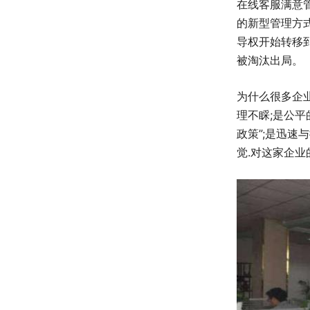
在线客服满意管
的新型管理方
导权开始转移
被淘汰出局。
为什么很多企
理不睬;是公平
政策”;是迅速
觉.对这家企