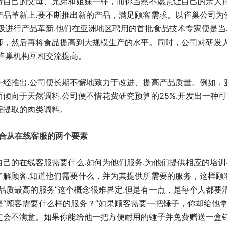
待自己的父母、兄弟和姐妹一样，而你当然不愿意让自己的亲人
产品革新上.要不断推出新的产品，满足顾客需求。以雀巢公司为
积极进行产品革新.他们在亚洲地区聘用的首批食品技术专家便是
师，然后再将食品提高到大规模生产的水平。同时，公司对研发人
它雀巢机构互相交流提高。
一经推出.公司便长期不懈地致力于改进、提高产品质量。例如，
倾向于天然调料.公司便不惜花费研究预算的25%.开发出一种
程提取的肉类调料。
力.合从在线客服的两个要素
自己的在线客服需要什么.如何为他们服务.为他们提供相应的培训
了解顾客.知道他们需要什么，并为其提供所需要的服务，这样顾
“品质最高的服务”这个概念很难界定.但是有一点，是每个人都要
是“顾客需要什么样的服务？”如果顾客需要一把锤子，你却给他
定会不满意。如果你能给他一把方便耐用的锤子并免费赠送一盒钉