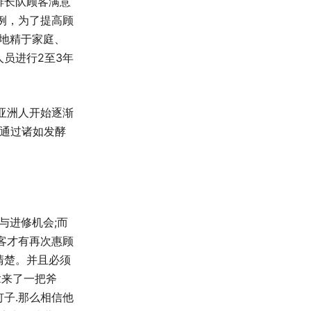
排长队顾客满意
例，为了提高顾
当地精于家庭、
员进行2至3年
亚洲人开始逐渐
可通过诸如发酵
与进修机会;而
客才有再次惠顾
清楚。并且必须
拿来了一把斧
子.那么相信他