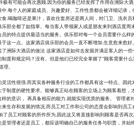
.并极有可能会再次惠顾.因为你的服务已经发挥了作用在洲际大
料中.每个人的家庭成员、兴趣爱好、工作性质都会被详细记录，
饮食.喝咖啡还是果汁，喜欢住套房还是两人间，对门卫、洗衣员
俱乐部全都了如指掌。每当客人带领家人或是朋友来到酒店度周末
会员的特点提供最适当的服务。俱乐部对每一个会员需要什么样
基于这一点。这家酒店俱乐部的会员一直不断增加.生意愈来愈好
鉴了洲际大酒店的做法 这家酒店是如何去发掘并满足客人的一些
的制度和规定吗？没有。但是他们已经完全掌握了“顾客需要什么
道理。
的灵活性很强.而其实各种服务行业的工作都具有这一特点。因此
大于制度的硬性要求。能够真正站在顾客的立场上为顾客着想，
这样的意识， 再具备相应的能力.就能实现优质的服务。 管理者
未来生存和发展的情况.而员工对工作和公司的态度会影响到员工
影响了员工对顾客的所作所为.因此这又将直接影响到顾客是否再
论是管理者还是员工，都应该明确自己的服务任务与职责，并始