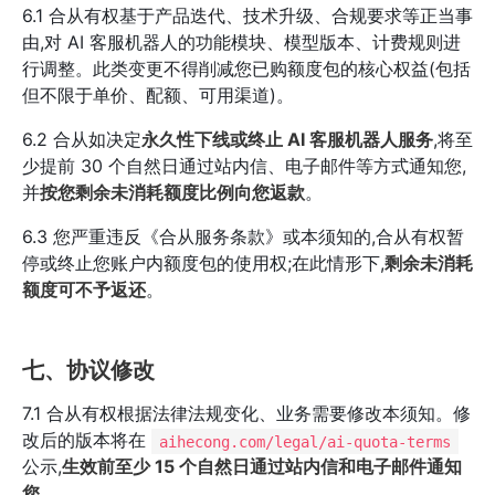
6.1 合从有权基于产品迭代、技术升级、合规要求等正当事
由,对 AI 客服机器人的功能模块、模型版本、计费规则进
行调整。此类变更不得削减您已购额度包的核心权益(包括
但不限于单价、配额、可用渠道)。
6.2 合从如决定
永久性下线或终止 AI 客服机器人服务
,将至
少提前 30 个自然日通过站内信、电子邮件等方式通知您,
并
按您剩余未消耗额度比例向您返款
。
6.3 您严重违反《合从服务条款》或本须知的,合从有权暂
停或终止您账户内额度包的使用权;在此情形下,
剩余未消耗
额度可不予返还
。
七、协议修改
7.1 合从有权根据法律法规变化、业务需要修改本须知。修
改后的版本将在
aihecong.com/legal/ai-quota-terms
公示,
生效前至少 15 个自然日通过站内信和电子邮件通知
您
。