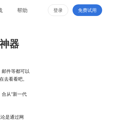
载
帮助
登录
免费试用
的神器
、邮件等都可以
在去看看吧。
合从“新一代
无论是通过网
。