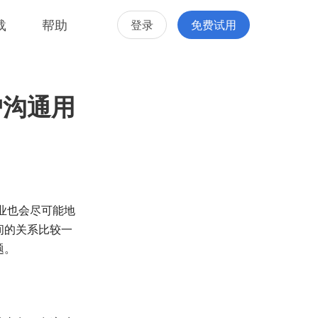
载
帮助
登录
免费试用
户沟通用
业也会尽可能地
间的关系比较一
题。